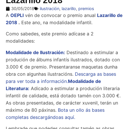
Lazarillo 2018
30/05/2018
ilustración
,
lazarillo
,
premios
A
OEPLI
vén de convocar o premio anual
Lazarillo de
2018
.
Este ano, na modalidade infantil.
Como sabedes, este premio adícase a 2
modalidades:
Modalidade de Ilustración:
Destinado a estimular a
produción de álbums infantís ilustrados, dotado con
3.000 € de premio. Presentaranse maquetas dunha
obra con algunhas ilustracións.
Descarga as bases
para ver toda a información.
Modalidade de
Literatura:
Adicado a estimular a produción literaria
infantil de calidade, está dotado tamén con 3.000 €.
As obras presentadas, de carácter xuvenil, terán un
máximo de 80 páxinas.
Bota un ollo ás bases
completas descargándoas aquí.
Lembrade que podedes consultar tamén as obras