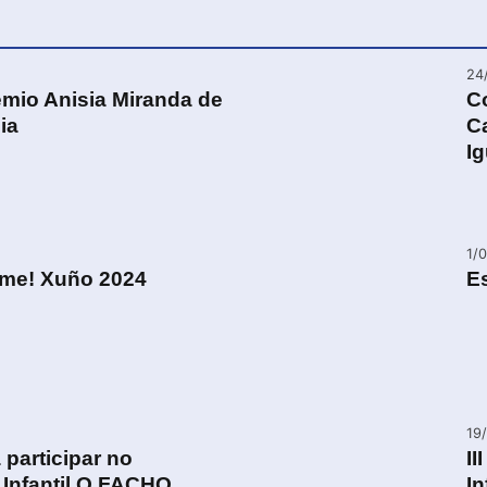
24
mio Anisia Miranda de
C
ia
Ca
I
1/
ume! Xuño 2024
E
19
 participar no
II
 Infantil O FACHO.
In