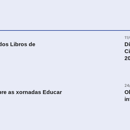
11
dos Libros de
Dí
C
2
24
bre as xornadas Educar
Ob
in