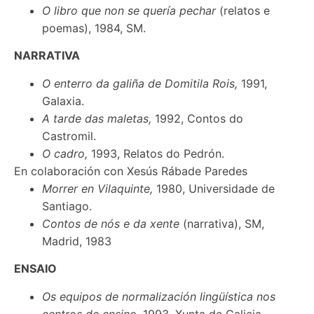
O libro que non se quería pechar
(relatos e
poemas), 1984, SM.
NARRATIVA
O enterro da galiña de Domitila Rois,
1991,
Galaxia.
A tarde das maletas,
1992, Contos do
Castromil.
O cadro,
1993, Relatos do Pedrón.
En colaboración con Xesús Rábade Paredes
Morrer en Vilaquinte,
1980, Universidade de
Santiago.
Contos de nós e da xente
(narrativa), SM,
Madrid, 1983
ENSAIO
Os equipos de normalización lingüística nos
centros de ensino,
1993, Xunta de Galicia.