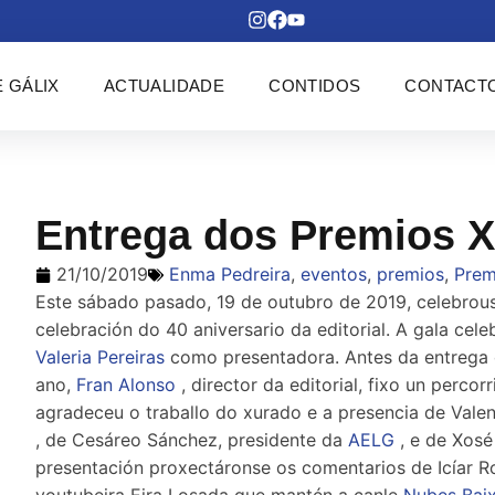
 GÁLIX
ACTUALIDADE
CONTIDOS
CONTACT
Entrega dos Premios X
21/10/2019
Enma Pedreira
,
eventos
,
premios
,
Prem
Este sábado pasado, 19 de outubro de 2019, celebrou
celebración do 40 aniversario da editorial. A gala cel
Valeria Pereiras
como presentadora. Antes da entrega 
ano,
Fran Alonso
, director da editorial, fixo un percor
agradeceu o traballo do xurado e a presencia de Valen
, de Cesáreo Sánchez, presidente da
AELG
, e de Xosé
presentación proxectáronse os comentarios de Icíar R