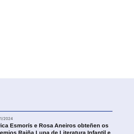
11/2024
rica Esmorís e Rosa Aneiros obteñen os
emios Raiña Lupa de Literatura Infantil e