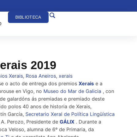
BIBLIOTECA
O
erais 2019
ios Xerais
,
Rosa Aneiros
,
xerais
se o acto de entrega dos premios
Xerais
e a
ebrouse en Vigo, no
Museo do Mar de Galicia
, con
de galardóns ás premiadas e premiado deste
rido polos 40 anos de historia de Xerais,
tín García,
Secretario Xeral de Política Lingüística
 A. Perozo, Presidente de
GÁLIX
. Durante a
oca Veloso, alumna de 6º de Primaria, da