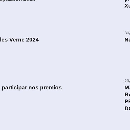
X
30
ules Verne 2024
Na
29
 participar nos premios
M
B
P
D