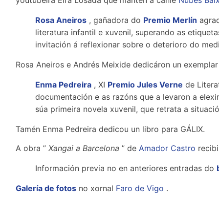
youtubeira Eira Losada que mantén a canle
Nubes Baix
Rosa Aneiros
, gañadora do
Premio Merlín
agrad
literatura infantil e xuvenil, superando as etique
invitación á reflexionar sobre o deterioro do med
Rosa Aneiros e Andrés Meixide dedicáron un exemplar 
Enma Pedreira
, XI
Premio Jules Verne
de Litera
documentación e as razóns que a levaron a elexir
súa primeira novela xuvenil, que retrata a situaci
Tamén Enma Pedreira dedicou un libro para GÁLIX.
A obra ”
Xangai a Barcelona
” de
Amador Castro
recib
Información previa no en anteriores entradas do
Galería de fotos
no xornal
Faro de Vigo
.