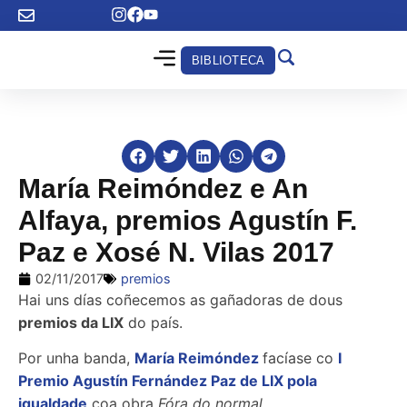
BIBLIOTECA
María Reimóndez e An
Alfaya, premios Agustín F.
Paz e Xosé N. Vilas 2017
02/11/2017
premios
Hai uns días coñecemos as gañadoras de dous
premios da LIX
do país.
Por unha banda,
María Reimóndez
facíase co
I
Premio Agustín Fernández Paz de LIX pola
igualdade
coa obra
Fóra do normal.