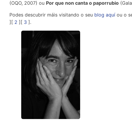
(OQO, 2007) ou
Por que non canta o paporrubio
(Gala
Podes descubrir máis visitando o seu
blog aquí
ou o s
][
2
][
3
].