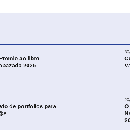
30
Premio ao libro
C
rapazada 2025
Vá
20
ío de portfolios para
O 
g@s
Na
2