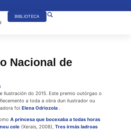
BIBLIOTECA
O
io Nacional de
s
 Ilustración do 2015. Este premio outórgao o
ñecemento a toda a obra dun ilustrador ou
ñadora foi
Elena Odriozola
.
 como
A princesa que bocexaba a todas horas
meu cole
(Xerais, 2008),
Tres irmás ladroas