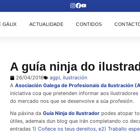
 GÁLIX
ACTUALIDADE
CONTIDOS
CONTACT
A guía ninja do ilustra
26/04/2016
agpi
,
ilustración
A
Asociación Galega de Profesionais da Ilustración (
iniciativa coa que pretenden informar aos ilustradore
do mercado nos que se desenvolve a súa profesión.
Na páxina da
Guía Ninja do Ilustrador
podes atopar to
útiles, ademais dun blog que irán completando co dec
entradas
1) Coñece os teus dereitos, e
2) Traballo espe