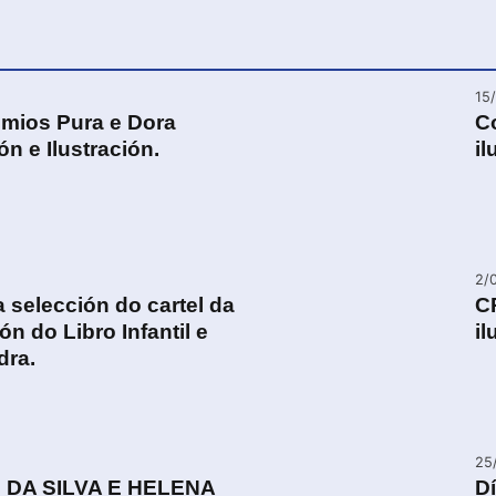
15
mios Pura e Dora
Co
n e Ilustración.
i
2/
 selección do cartel da
C
n do Libro Infantil e
il
dra.
25
 DA SILVA E HELENA
Dí