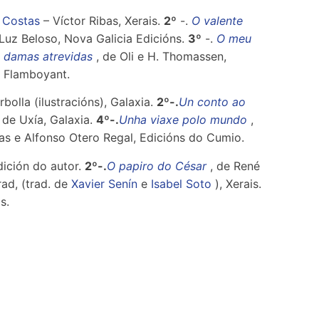
 Costas
– Víctor Ribas, Xerais.
2º
-.
O valente
Luz Beloso, Nova Galicia Edicións.
3º
-.
O meu
 damas atrevidas
, de Oli e H. Thomassen,
, Flamboyant.
bolla (ilustracións), Galaxia.
2º-.
Un conto ao
de Uxía, Galaxia.
4º-.
Unha viaxe polo mundo
,
s e Alfonso Otero Regal, Edicións do Cumio.
dición do autor.
2º-.
O papiro do César
, de René
ad, (trad. de
Xavier Senín
e
Isabel Soto
), Xerais.
s.