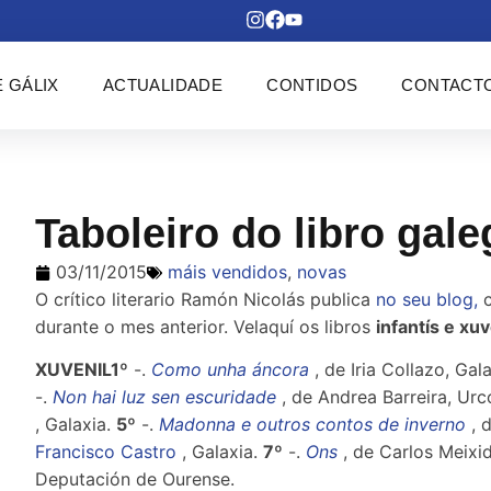
 GÁLIX
ACTUALIDADE
CONTIDOS
CONTACT
Taboleiro do libro gal
03/11/2015
máis vendidos
,
novas
O crítico literario Ramón Nicolás publica
no seu blog,
c
durante o mes anterior. Velaquí os libros
infantís e xu
XUVENIL1º
-.
Como unha áncora
, de Iria Collazo, Gal
-.
Non hai luz sen escuridade
, de Andrea Barreira, Urc
, Galaxia.
5º
-.
Madonna e outros contos de inverno
, 
Francisco Castro
, Galaxia.
7º
-.
Ons
, de Carlos Meixi
Deputación de Ourense.