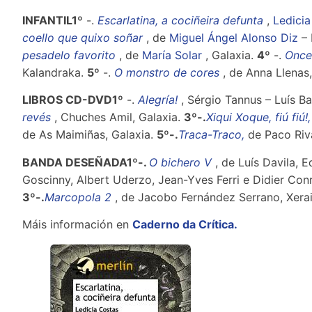
INFANTIL1º
-.
Escarlatina, a cociñeira defunta
,
Ledicia
coello que quixo soñar
, de
Miguel Ángel Alonso Diz
– 
pesadelo favorito
, de
María Solar
, Galaxia.
4º
-.
Once
Kalandraka.
5º
-.
O monstro de cores
, de Anna Llenas
LIBROS CD-DVD1º
-.
Alegría!
, Sérgio Tannus – Luís Bar
revés
, Chuches Amil, Galaxia.
3º-.
Xiqui Xoque, fiú fiú!,
de As Maimiñas, Galaxia.
5º-.
Traca-Traco,
de Paco Riva
BANDA DESEÑADA1º-.
O bichero V
, de Luís Davila, E
Goscinny, Albert Uderzo, Jean-Yves Ferri e Didier Conr
3º-.
Marcopola 2
, de Jacobo Fernández Serrano, Xerai
Máis información en
Caderno da Crítica.