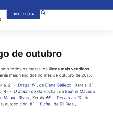
BIBLIOTECA
O
ego de outubro
omo todos os meses, os
libros máis vendidos
venís
máis vendidos no mes de outubro de 2015.
axia.
2º
-.
Dragal IV
, de
Elena Gallego
, Xerais.
3º
o.
4º
-.
O álbum de Garrincha
, de
Beatriz Maceda
de
Manuel Rivas
, Xerais.
6º
-.
Tes ata as 10
, de
de, autoedición.
8º
-.
Bicha
, de
Eli Ríos
,