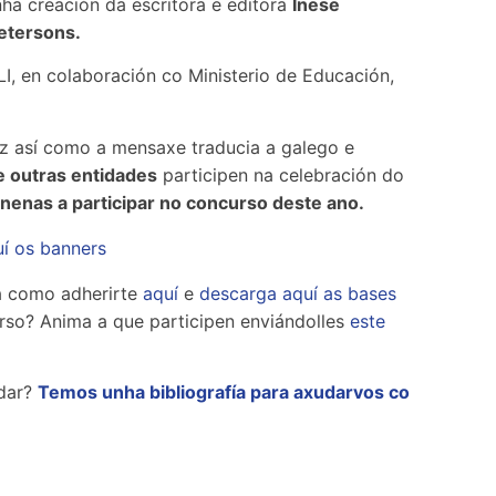
ha creación da escritora e editora
Inese
etersons.
I, en colaboración co Ministerio de Educación,
az así como a mensaxe traducia a galego e
 e outras entidades
participen na celebración do
e nenas a participar no concurso deste ano.
í os banners
ira como adherirte
aquí
e
descarga aquí as bases
rso? Anima a que participen enviándolles
este
ndar?
Temos unha bibliografía para axudarvos co