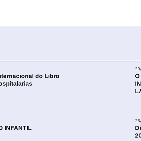
29
ternacional do Libro
O
ospitalarias
I
L
26
O INFANTIL
Dí
2