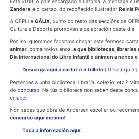
Este 2018, o país encargado é Letonia: a mensaxe é un
Zandere
e o cartaz, do recoñecido ilustrador
Reinis P
A OEPLI e
GÁLIX,
xunto co resto das seccións da OEPL
Cultura e Deporte promoven a celebración deste día.
Por iso, queremos facervos chegar este fermoso cart
animar,
coma todos anos,
a que bibliotecas, librarías
Día Internacional do Libro Infantil e animen a nenos 
Descarga aquí o cartaz e o folleto
/
Descarga aqu
Pertences a unha biblioteca, libraría, colexio, etc.? M
do concurso!
Na túa biblioteca non saben deste concu
enlace!
Non sabes que obra de Andersen escoller ou recome
concurso aquí mesmo!
Toda a información aquí.