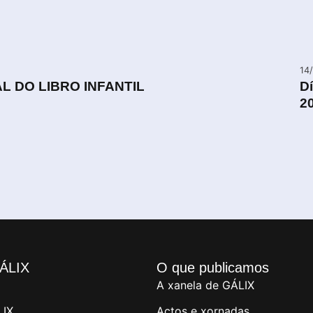
14
L DO LIBRO INFANTIL
Dí
2
ÁLIX
O que publicamos
A xanela de GÁLIX
LIX
Actos e xornadas