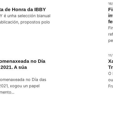
16
sta de Honra da IBBY
Fi
in
Y é unha selección bianual
fe
ublicación, propostos polo
Fi
re
pe
11
 homenaxeada no Día
Xa
 2021. A súa
Tr
O 
homenaxeada no Día das
ou
2021, xogou un papel
Fr
ento...