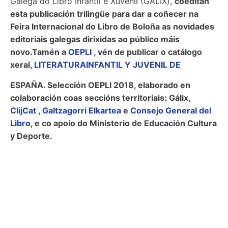
Galega do Libro Infantil e Xuvenil (GÁLIX),
coeditan
esta publicación trilingüe para dar a coñecer na
Feira Internacional do Libro de Boloña as novidades
editoriais galegas dirixidas ao público máis
novo.Tamén a
OEPLI
, vén de publicar o catálogo
xeral,
LITERATURAINFANTIL Y JUVENIL DE
ESPAÑA. Selección OEPLI 2018, elaborado en
colaboración coas seccións territoriais: Gálix,
ClijCat
,
Galtzagorri Elkartea
e
Consejo General del
Libro,
e co apoio do Ministerio de Educación Cultura
y Deporte.