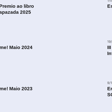
1/
Premio ao libro
E
rapazada 2025
19
ume! Maio 2024
II
In
9/
ume! Maio 2023
E
S