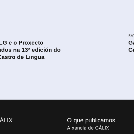
5/
LG e o Proxecto
G
ados na 13ª edición do
G
Castro de Lingua
ÁLIX
O que publicamos
A xanela de GÁLIX