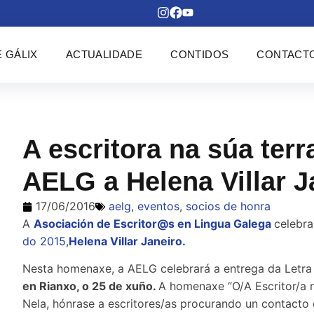
 GÁLIX
ACTUALIDADE
CONTIDOS
CONTACT
A escritora na súa ter
AELG a Helena Villar J
17/06/2016
aelg
,
eventos
,
socios de honra
A
Asociación de Escritor@s en Lingua Galega
celebr
do 2015,
Helena Villar Janeiro.
Nesta homenaxe, a AELG celebrará a entrega da Letra E
en Rianxo, o 25 de xuño.
A homenaxe “O/A Escritor/a n
Nela, hónrase a escritores/as procurando un contacto 