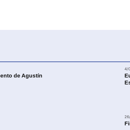
4/
ento de Agustín
E
Es
26
Fi