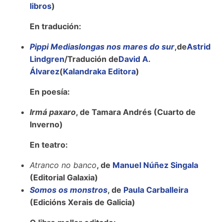
libros
)
En tradución:
Pippi Mediaslongas nos mares do sur
,de
Astrid
Lindgren
/Tradución de
David A.
Álvarez
(
Kalandraka Editora
)
En poesía:
Irmá paxaro
, de Tamara Andrés (Cuarto de
Inverno)
En teatro:
Atranco no banco
, de
Manuel Núñez Singala
(Editorial Galaxia)
Somos os monstros
, de
Paula Carballeira
(Edicións Xerais de Galicia)