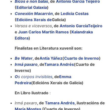
Bicos e non balas
, de
Antonio García Teijeiro
(
Editorial Galaxia
)
Conexión Macarrón
, de
Ledicia Costas
(
Edicións Xerais de
Galicia)
Versos e viceversos
, de
Antonio GarcíaTeijeiro
e
Juan Carlos Martín Ramos
(
Kalandraka
Editora
)
Finalistas en Literatura xuvenil son:
Be Water
, de
Antía Yáñez
(
Cuarto de Inverno
)
Irmá paxaro
, de
Tamara Andrés
(Cuarto de
Inverno)
O
s corpos invisibles
, de
Emma
Pedreira
(Edicións Xerais de Galicia)
En Libro ilustrado
:
Irmá paxaro
, de
Tamara Andrés
, ilustracións de
María Montes
(Cuarto de Inverno)