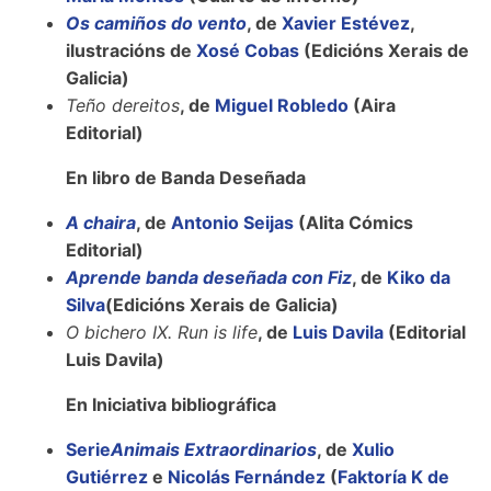
Os camiños do vento
, de
Xavier Estévez
,
ilustracións de
Xosé Cobas
(Edicións Xerais de
Galicia)
Teño dereitos
, de
Miguel Robledo
(Aira
Editorial)
En libro de Banda Deseñada
A chaira
, de
Antonio Seijas
(Alita Cómics
Editorial)
Aprende banda deseñada con Fiz
, de
Kiko da
Silva
(Edicións Xerais de Galicia)
O bichero IX. Run is life
, de
Luis Davila
(Editorial
Luis Davila)
En Iniciativa bibliográfica
Serie
Animais Extraordinarios
, de
Xulio
Gutiérrez
e
Nicolás Fernández
(
Faktoría K de