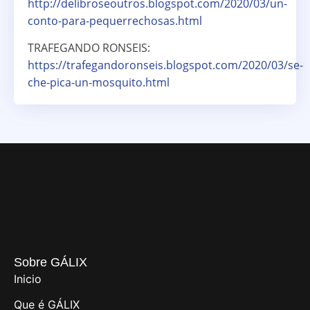
http://delibroseoutros.blogspot.com/2020/03/un-
conto-para-pequerrechosas.html
TRAFEGANDO RONSEIS:
https://trafegandoronseis.blogspot.com/2020/03/se-
che-pica-un-mosquito.html
Sobre GÁLIX
Inicio
Que é GÁLIX