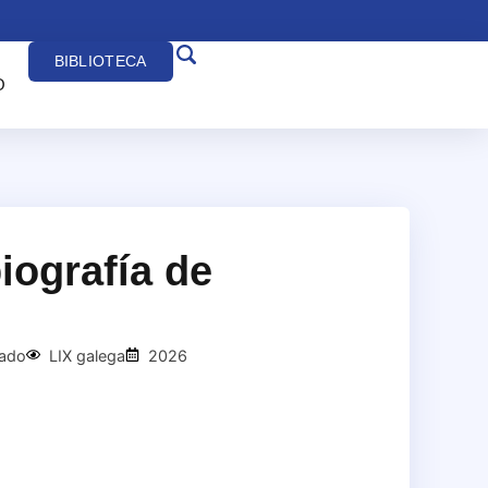
BIBLIOTECA
O
iografía de
rado
LIX galega
2026