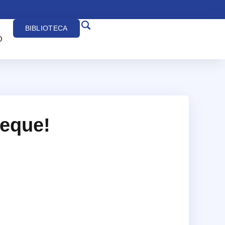
BIBLIOTECA
O
eque!