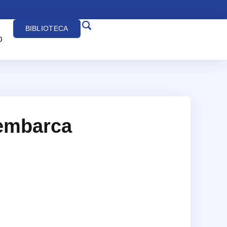
BIBLIOTECA
O
 embarca