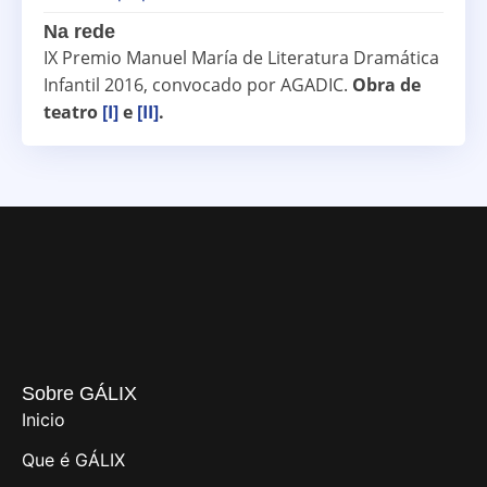
Na rede
IX Premio Manuel María de Literatura Dramática
Infantil 2016, convocado por AGADIC.
Obra de
teatro
[I]
e
[II]
.
Sobre GÁLIX
Inicio
Que é GÁLIX