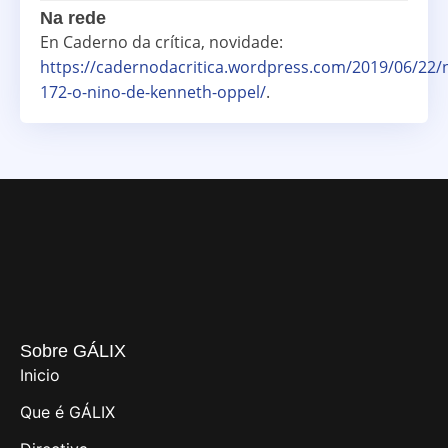
Na rede
En Caderno da crítica, novidade:
https://cadernodacritica.wordpress.com/2019/06/22/
172-o-nino-de-kenneth-oppel/
.
Sobre GÁLIX
Inicio
Que é GÁLIX