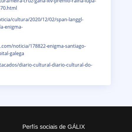
ltura/neira-cruz-gana-xiv-premio-raina-lupa-
70.html
oticia/cultura/2020/12/02/span-langgl-
la-enigma-
al.com/noticia/178822-enigma-santiago-
ital-galega
acados/diario-cultural-diario-cultural-do-
Perfís sociais de GÁLIX