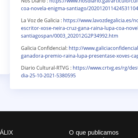
Nós Diario :
https://www.nosdiario.gal/articulo/cu
coa-novela-enigma-santiago/202012011424531104
La Voz de Galicia :
https://www.lavozdegalicia.es/n
escritor-xose-neira-cruz-gana-raina-lupa-coa-nove
santiagospan/0003_202012G2P34992.htm
Galicia Confidencial:
http://www.galiciaconfidenci
ganadora-premio-raina-lupa-presentase-xoves-cap
Diario Cultural-RTVG :
https://www.crtvg.es/rg/dest
dia-25-10-2021-5380595
ÁLIX
O que publicamos