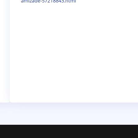
amizade-57218843.html