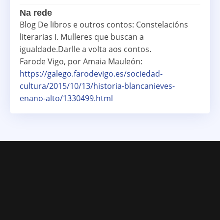
Na rede
Blog De libros e outros contos: Constelacións
literarias I. Mulleres que buscan a
igualdade.Darlle a volta aos contos.
Farode Vigo, por Amaia Mauleón:
https://galego.farodevigo.es/sociedad-
cultura/2015/10/13/historia-blancanieves-
enano-alto/1330499.html