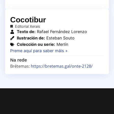
Cocotibur
Editorial Xerais
Texto de:
Rafael Fernández Lorenzo
Ilustración de:
Esteban Souto
Colección ou serie:
Merlín
Preme aquí para saber máis +
Na rede
Brétemas:
https://bretemas.gal/onte-2128/