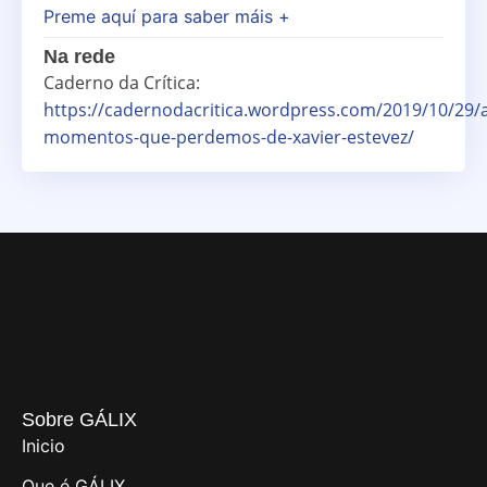
Preme aquí para saber máis +
Na rede
Caderno da Crítica:
https://cadernodacritica.wordpress.com/2019/10/29/
momentos-que-perdemos-de-xavier-estevez/
Sobre GÁLIX
Inicio
Que é GÁLIX