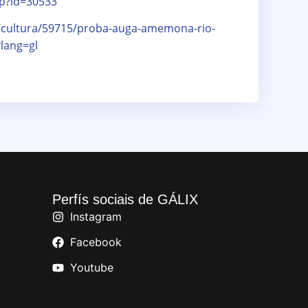
hp?id=30533
/cultura/59715/proba-auga-amemona-rio-
lang=gl
Perfís sociais de GÁLIX
Instagram
Facebook
Youtube