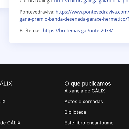
Cultura Galega:
http://culturagalega.gal/noticia.p
Pontevedraviva:
https://www.pontevedraviva.com
gana-premio-banda-desenada-garaxe-hermetico/?
Brétemas:
https://bretemas.gal/onte-2073/
ÁLIX
O que publicamos
A xanela de GÁLIX
LIX
Actos e xornadas
Biblioteca
de GÁLIX
Este libro encantoume