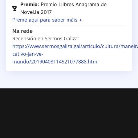
Premio:
Premio Llibres Anagrama de
Novel.la 2017
Preme aquí para saber máis +
Na rede
Recensión en Sermos Galiza:
https://www.sermosgaliza.gal/articulo/cultura/maneir
cativo-jan-ve-
mundo/20190408114521077888.html