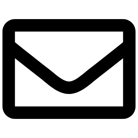
Ir
o
contido