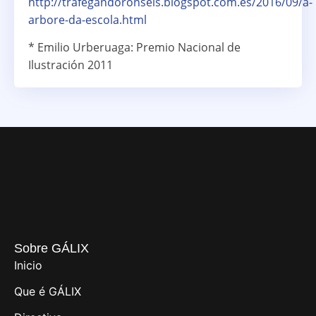
http://trafegandoronseis.blogspot.com.es/2016/09/a-
arbore-da-escola.html
* Emilio Urberuaga: Premio Nacional de
Ilustración 2011
Sobre GÁLIX
Inicio
Que é GÁLIX